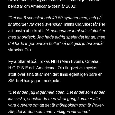
berättar om Americana-titeln år 2002:
“Det var 6 svenskar och 40-50 syrianer med, och på
finalbordet var det 6 svenskar”
minns Ola vilket får Per
att brista ut i skratt.
“Americana är femkorts stötpoker
med shortdeck. Jag hade aldrig spelat det innan, men
det hade ingen annan heller” så det gick ju bra ändå”
skrockar Ola.
Fyra titlar alltså: Texas NLH (Main Event), Omaha,
H.O.R.S.E och Americana. Ola är givetvis mycket
stolt över sina titlar men det finns egentligen bara en
SM-titel han jagar: mörkpoker.
“Det är den jag jagar hela tiden. Det är det som är den
klassiska; snackar du med vårat gäng kommer alla
vara överens om att det är mörkpokern som är Poker-
SM, det är den som man verkligen vill vinna.”