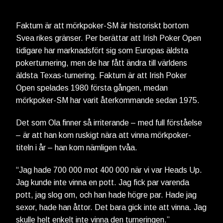
Faktum är att mörkpoker-SM är historiskt bortom
Svea rikes gränser. Per berättar att Irish Poker Open
tidigare har marknadsfört sig som Europas äldsta
pokerturnering, men de har fått ändra till världens
äldsta Texas-turnering. Faktum är att Irish Poker
Open spelades 1980 första gången, medan
mörkpoker-SM har varit återkommande sedan 1975.
Det som Ola finner så irriterande – med full förståelse
– är att han kom ruskigt nära att vinna mörkpoker-
titeln i år – han kom nämligen tvåa.
“Jag hade 700 000 mot 400 000 när vi var Heads Up.
Jag kunde inte vinna en pott. Jag fick par varenda
pott, jag slog om, och han hade högre par. Hade jag
sexor, hade han åttor. Det bara gick inte att vinna. Jag
skulle helt enkelt inte vinna den turneringen.”