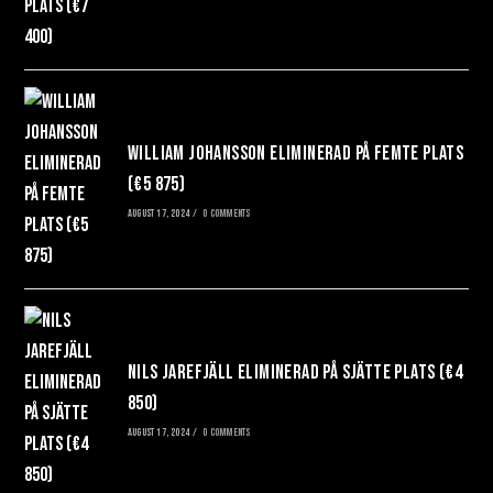
William Johansson eliminerad på femte plats
(€5 875)
AUGUST 17, 2024
/
0 COMMENTS
Nils Jarefjäll eliminerad på sjätte plats (€4
850)
AUGUST 17, 2024
/
0 COMMENTS