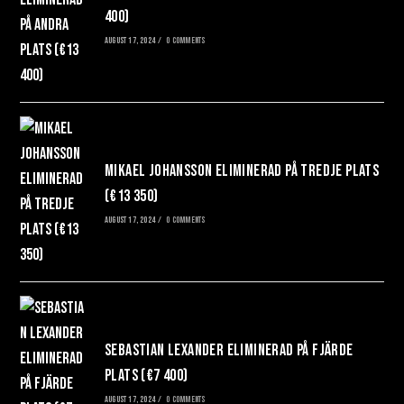
400)
AUGUST 17, 2024
/
0 COMMENTS
Mikael Johansson eliminerad på tredje plats
(€13 350)
AUGUST 17, 2024
/
0 COMMENTS
Sebastian Lexander eliminerad på fjärde
plats (€7 400)
AUGUST 17, 2024
/
0 COMMENTS