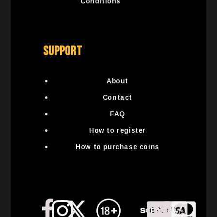
Conditions
Support
About
Contact
FAQ
How to register
How to purchase coins