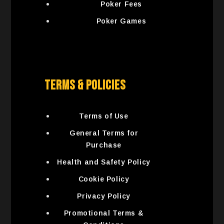
Poker Fees
Poker Games
Terms & Policies
Terms of Use
General Terms for
Purchase
Health and Safety Policy
Cookie Policy
Privacy Policy
Promotional Terms &