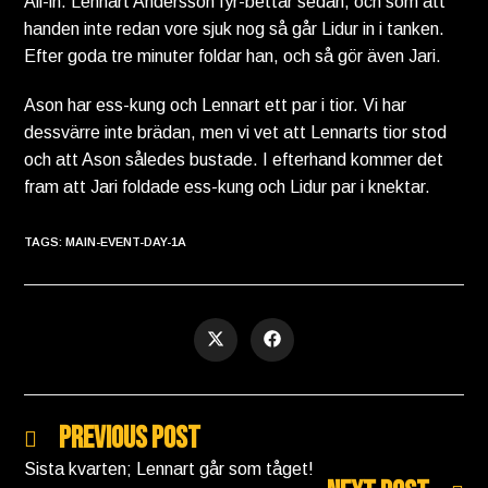
All-in. Lennart Andersson fyr-bettar sedan, och som att
handen inte redan vore sjuk nog så går Lidur in i tanken.
Efter goda tre minuter foldar han, och så gör även Jari.
Ason har ess-kung och Lennart ett par i tior. Vi har
dessvärre inte brädan, men vi vet att Lennarts tior stod
och att Ason således bustade. I efterhand kommer det
fram att Jari foldade ess-kung och Lidur par i knektar.
TAGS
:
MAIN-EVENT-DAY-1A
Previous Post
Sista kvarten; Lennart går som tåget!