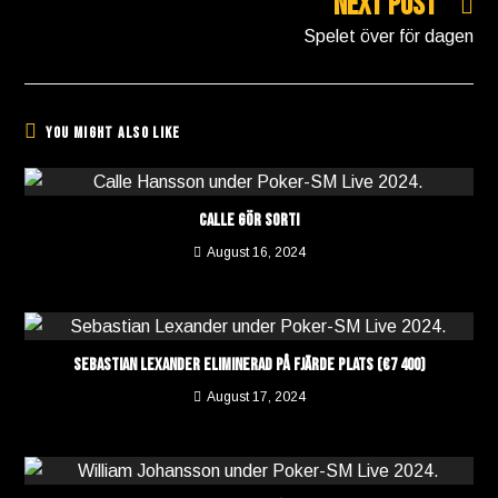
Next Post
Spelet över för dagen
You Might Also Like
Calle gör sorti
August 16, 2024
Sebastian Lexander eliminerad på fjärde plats (€7 400)
August 17, 2024