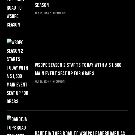
Season
JULY 29, 2026
/
0 COMMENTS
WSOPC Season 2 Starts Today with a $1,500
Main Event Seat Up for Grabs
JULY 28, 2026
/
0 COMMENTS
Bandeja Tops Road to WSOPC Leaderboard as