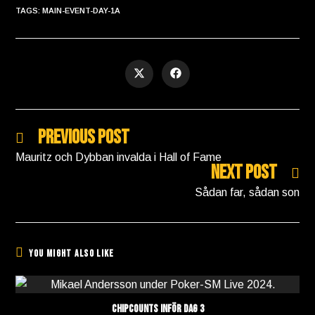
TAGS
:
MAIN-EVENT-DAY-1A
Previous Post
Mauritz och Dybban invalda i Hall of Fame
Next Post
Sådan far, sådan son
You Might Also Like
Chipcounts inför dag 3