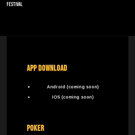
App Download
Android (coming soon)
IOS (coming soon)
Poker