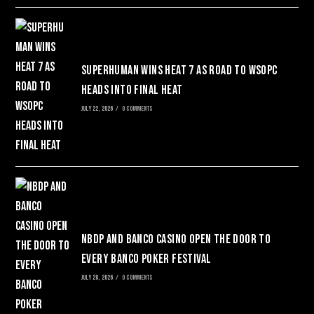
SuperHuman Wins Heat 7 as Road to WSOPC
Heads Into Final Heat
JULY 22, 2026
/
0 COMMENTS
NBDP and Banco Casino Open the Door to
Every Banco Poker Festival
JULY 20, 2026
/
0 COMMENTS