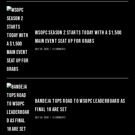
WSOPC Season 2 Starts Today with a $1,500
Main Event Seat Up for Grabs
JULY 28, 2026
/
0 COMMENTS
Bandeja Tops Road to WSOPC Leaderboard as
Final 18 Are Set
JULY 24, 2026
/
0 COMMENTS