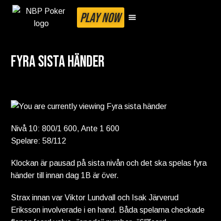
PLAY NOW
Fyra sista händer
Nivå 10: 800/1 600, Ante 1 600
Spelare: 58/112
Klockan är pausad på sista nivån och det ska spelas fyra
händer till innan dag 1B är över.
Strax innan var Viktor Lundvall och Isak Järverud
Eriksson involverade i en hand. Båda spelarna checkade